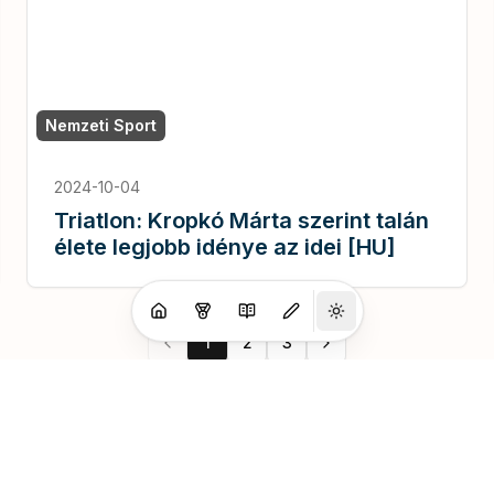
Nemzeti Sport
2024-10-04
Triatlon: Kropkó Márta szerint talán
élete legjobb idénye az idei [HU]
1
2
3